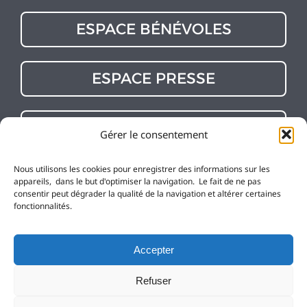
ESPACE BÉNÉVOLES
ESPACE PRESSE
CONTACT
Gérer le consentement
KiWii ORGANISATION
Tél : 06 95 50 20 21
Nous utilisons les cookies pour enregistrer des informations sur les
monoeil-communication@gmail.com
appareils, dans le but d'optimiser la navigation. Le fait de ne pas
consentir peut dégrader la qualité de la navigation et altérer certaines
fonctionnalités.
Accepter
site réalisé grâce à
KiWii
by Mon Oeil Communication
Refuser
Mentions légales
Données personnelles