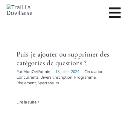
Passer
au
Togg
contenu
Navi
Puis-je ajouter ou supprimer des
catégories de questions ?
Par
MonOeilAdmin
|
18 juillet 2024
|
Circulation
,
Concurrents
,
Divers
,
Inscription
,
Programme
,
Règlement
,
Spectateurs
Lire la suite