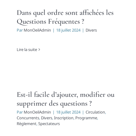
Dans quel ordre sont affichées les
Questions Fréquentes ?
Par
MonOeilAdmin
|
18 juillet 2024
|
Divers
Lire la suite
Est-il facile d’ajouter, modifier ou
supprimer des questions ?
Par
MonOeilAdmin
|
18 juillet 2024
|
Circulation
,
Concurrents
,
Divers
,
Inscription
,
Programme
,
Règlement
,
Spectateurs